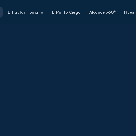
El Factor Humano
El Punto Ciego
Alcance 360°
Nuest